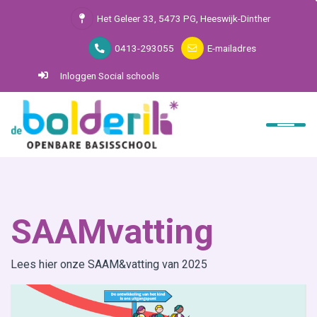
Het Geleer 33, 5473 PG, Heeswijk-Dinther
0413-293055
E-mailadres
Inloggen Social schools
Home
De Bolderik
Ouders
SAAM*
SAAMvatting
Kinderopvang Kindertuin
Lees hier onze SAAM&vatting van 2025
Contact