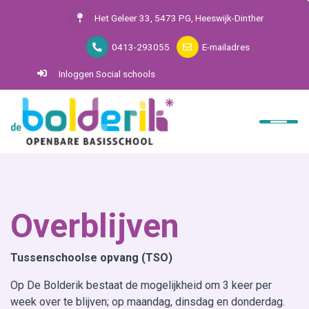
Het Geleer 33, 5473 PG, Heeswijk-Dinther
0413-293055
E-mailadres
Inloggen Social schools
Home
De Bolderik
Ouders
SAAM*
Overblijven
Kinderopvang Kindertuin
Tussenschoolse opvang (TSO)
Contact
Op De Bolderik bestaat de mogelijkheid om 3 keer per
week over te blijven; op maandag, dinsdag en donderdag.